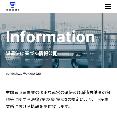
I
n
f
o
r
m
a
t
i
o
n
派遣法に基づく情報公開
TOP
/
派遣法に基づく情報公開
労働者派遣事業の適正な運営の確保及び派遣労働者の保
護等に関する法律｣第23条 第5項の規定により、下記事
業所における情報を提供致します。