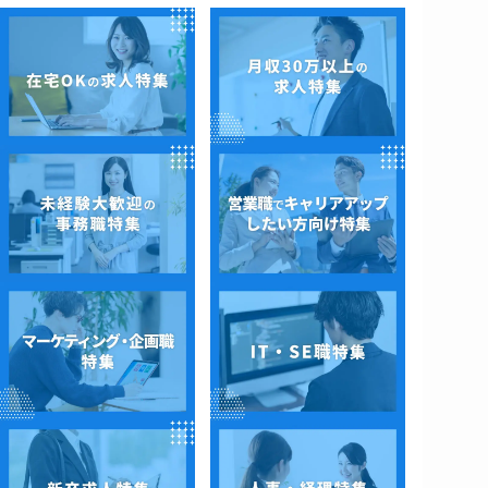
正社員
【！本気で成長したい実務未経
験歓迎！】ネットワーク・サー
バー・クラウド・ヘルプデスク
エンジニア
ITエンジニア
東京都
年収 3000000～4000000
もっと見る