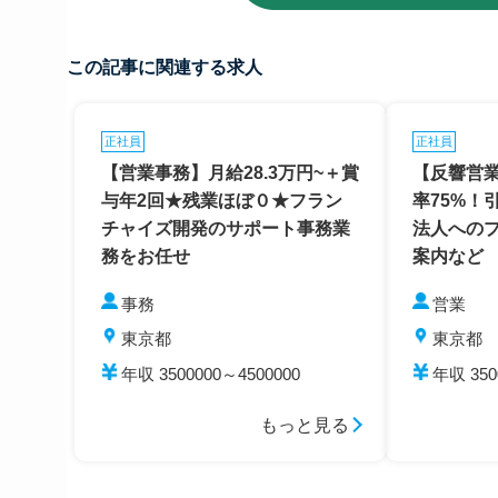
この記事に関連する求人
正社員
正社員
【営業事務】月給28.3万円~＋賞
【反響営
与年2回★残業ほぼ０★フラン
率75%！
チャイズ開発のサポート事務業
法人への
務をお任せ
案内など
事務
営業
東京都
東京都
年収 3500000～4500000
年収 350
もっと見る