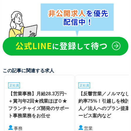
この記事に関連する求人
正社員
正社員
【営業事務】月給28.3万円~
【反響営業／ノルマなし
＋賞与年2回★残業ほぼ０★
約率75%！引越しを検討
フランチャイズ開発のサポー
人／法人へのプラン提案
ト事務業務をお任せ
ービス案内など
事務
営業