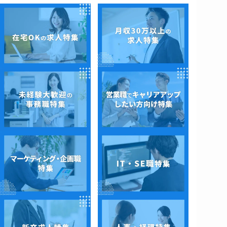
正社員
【！本気で成長したい実務未経
験歓迎！】ネットワーク・サー
バー・クラウド・ヘルプデスク
エンジニア
ITエンジニア
東京都
年収 3000000～4000000
もっと見る