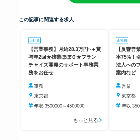
この記事に関連する求人
正社員
正社員
【営業事務】月給28.3万円~＋賞
【反響営
与年2回★残業ほぼ０★フラン
率75%！
チャイズ開発のサポート事務業
法人への
務をお任せ
案内など
事務
営業
東京都
東京都
年収 3500000～4500000
年収 350
もっと見る