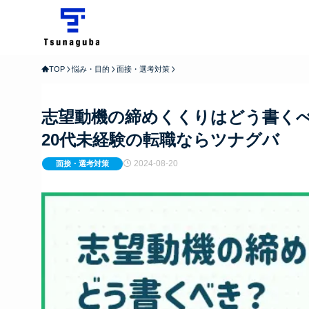
TOP
悩み・目的
面接・選考対策
志望動機の締めくくりはどう書く
20代未経験の転職ならツナグバ
2024-08-20
面接・選考対策