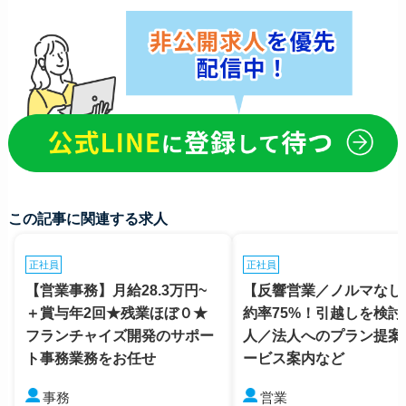
この記事に関連する求人
正社員
正社員
【営業事務】月給28.3万円~
【反響営業／ノルマなし
＋賞与年2回★残業ほぼ０★
約率75%！引越しを検討
フランチャイズ開発のサポー
人／法人へのプラン提案
ト事務業務をお任せ
ービス案内など
事務
営業